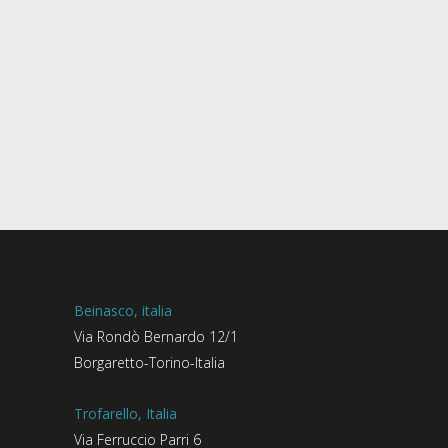
Beinasco, italia
Via Rondò Bernardo 12/1
Borgaretto-Torino-Italia
Trofarello, Italia
Via Ferruccio Parri 6